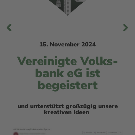
15. November 2024
Ver­ei­nig­te Volks­
bank eG ist
begeistert
und unter­stützt groß­zü­gig unse­re
krea­ti­ven Ideen