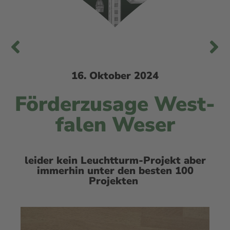
16. Oktober 2024
För­der­zu­sa­ge West­
fa­len Weser
lei­der kein Leucht­turm-Pro­jekt aber
immer­hin unter den bes­ten 100
Projekten